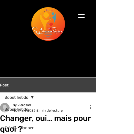
Post
Boost hebdo
sylvierosier
Boost hebdo
10 mars 2025
2 min de lecture
Changer, oui… mais pour
Déclic Pro
quoi ?
Créativ' planner