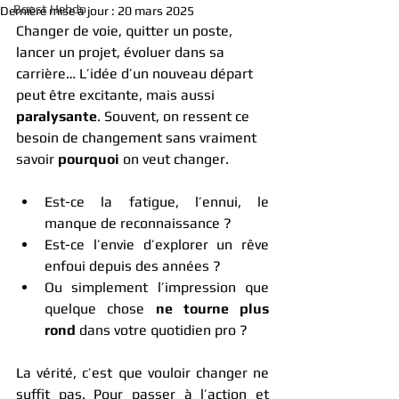
Boost Hebdo
Dernière mise à jour :
20 mars 2025
Changer de voie, quitter un poste, 
lancer un projet, évoluer dans sa 
carrière… L’idée d’un nouveau départ 
peut être excitante, mais aussi 
paralysante
. Souvent, on ressent ce 
besoin de changement sans vraiment 
savoir 
pourquoi
 on veut changer.
Est-ce la fatigue, l’ennui, le 
manque de reconnaissance ?
Est-ce l’envie d’explorer un rêve 
enfoui depuis des années ?
Ou simplement l’impression que 
quelque chose 
ne tourne plus 
rond
 dans votre quotidien pro ?
La vérité, c’est que vouloir changer ne 
suffit pas. Pour passer à l’action et 