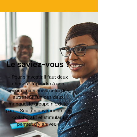
Le saviez-vous ?
« Pour s’investir il faut deux
choses : répondre à son
besoin, mais aussi celui des
autres. Si l’un des deux
manque, le groupe n’existe
pas… Seul un environnement
collaboratif et stimulant
permet d’y arriver. »